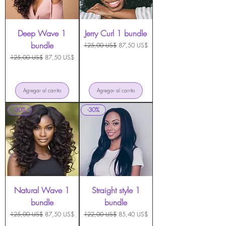
Deep Wave 1
Jerry Curl 1 bundle
bundle
Precio
Precio de oferta
125,00 US$
87,50 US$
Precio
Precio de oferta
125,00 US$
87,50 US$
Agregar al carrito
Agregar al carrito
-30%
-30%
Natural Wave 1
Straight style 1
bundle
bundle
Precio
Precio de oferta
Precio
Precio de oferta
125,00 US$
87,50 US$
122,00 US$
85,40 US$