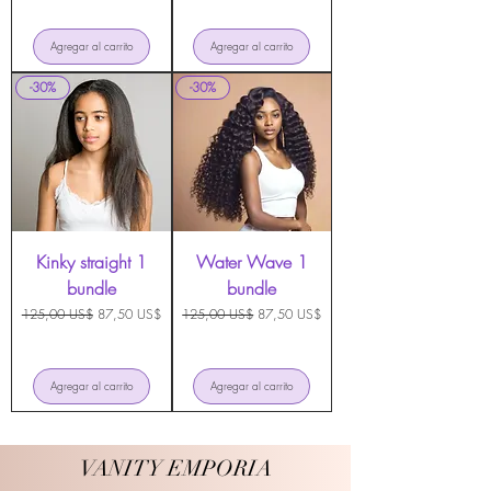
Agregar al carrito
Agregar al carrito
-30%
-30%
Kinky straight 1
Water Wave 1
bundle
bundle
Precio
Precio de oferta
Precio
Precio de oferta
125,00 US$
87,50 US$
125,00 US$
87,50 US$
Agregar al carrito
Agregar al carrito
VANITY EMPORIA
VANITY EMPORIA