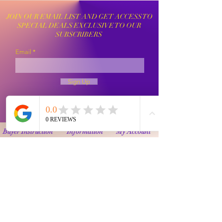
JOIN OUR EMAIL LIST AND GET ACCESS TO
SPECIAL DEALS EXCLUSIVE TO OUR
SUBSCRIBERS
Email
Sign Up
Buyer Instruction
Information
My Account
Terms and
Faqs
Track Order
Conditions
Exhange Policy
Leave a Review
Shipping &
Return Policy
Delivery
Contact Us
Privacy Policy