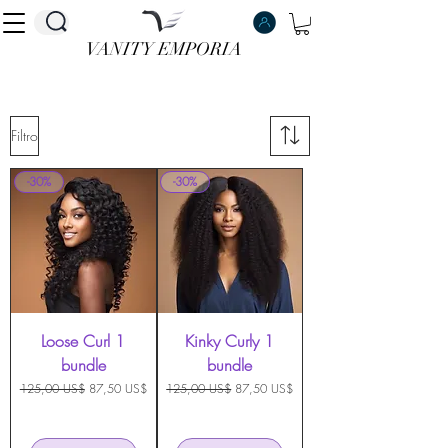
VANITY EMPORIA
VANITY EMPORIA
Filtro
-30%
-30%
Loose Curl 1
Kinky Curly 1
bundle
bundle
Precio
Precio de oferta
Precio
Precio de oferta
125,00 US$
87,50 US$
125,00 US$
87,50 US$