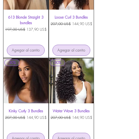
613 Blonde Straight 3
Loose Curl 3 Bundles
bundles
Precio
Precio de oferta
207,00 US$
144,90 US$
Precio
Precio de oferta
197,00 US$
137,90 US$
Agregar al carrito
Agregar al carrito
-30%
-30%
Kinky Curly 3 Bundles
Water Wave 3 Bundles
Precio
Precio de oferta
Precio
Precio de oferta
207,00 US$
144,90 US$
207,00 US$
144,90 US$
Agregar al carrito
Agregar al carrito