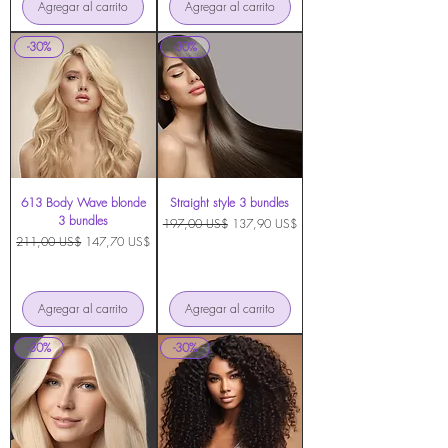
Agregar al carrito
Agregar al carrito
-30%
-30%
613 Body Wave blonde
Straight style 3 bundles
3 bundles
Precio
Precio de oferta
197,00 US$
137,90 US$
Precio
Precio de oferta
211,00 US$
147,70 US$
Agregar al carrito
Agregar al carrito
-30%
-30%