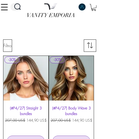
VANITY EMPORIA
VANITY EMPORIA
Filtro
-30%
-30%
(#P4/27) Straight 3
(#P4/27) Body Wave 3
bundles
bundles
Precio
Precio de oferta
Precio
Precio de oferta
207,00 US$
144,90 US$
207,00 US$
144,90 US$