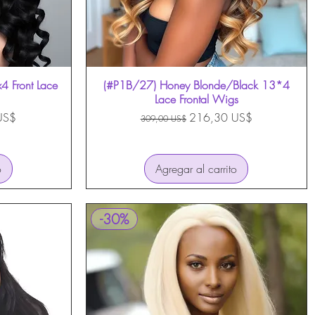
 Front Lace
(#P1B/27) Honey Blonde/Black 13*4
Vista rápida
Lace Frontal Wigs
oferta
Precio
Precio de oferta
US$
216,30 US$
309,00 US$
o
Agregar al carrito
-30%