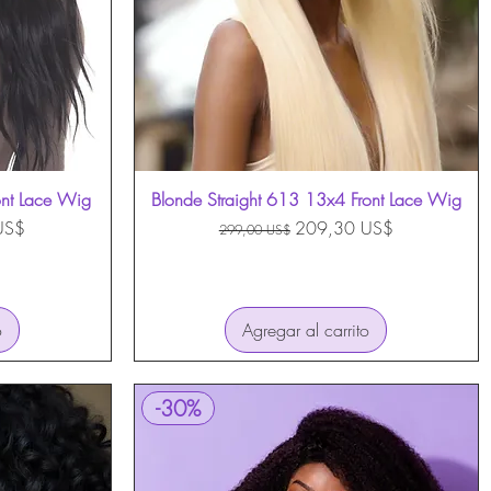
ont Lace Wig
Blonde Straight 613 13x4 Front Lace Wig
Vista rápida
oferta
Precio
Precio de oferta
US$
209,30 US$
299,00 US$
o
Agregar al carrito
-30%