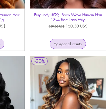
Human Hair
Burgundy (#99J) Body Wave Human Hair
Vista rápida
Wig
13x4 Front Lace Wig
oferta
Precio
Precio de oferta
US$
160,30 US$
229,00 US$
o
Agregar al carrito
-30%