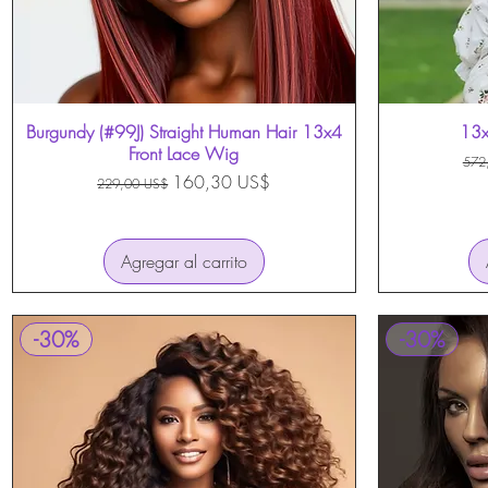
Burgundy (#99J) Straight Human Hair 13x4
Vista rápida
13x
Front Lace Wig
Pre
572
Precio
Precio de oferta
160,30 US$
229,00 US$
Agregar al carrito
-30%
-30%