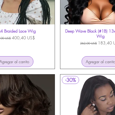
4 Braided Lace Wig
Vista rápida
Deep Wave Black (#1B) 13x4
Vista rápida
Wig
cio
Precio de oferta
400,40 US$
,00 US$
Precio
Precio de 
183,40 
262,00 US$
Agregar al carrito
Agregar al carrit
-30%