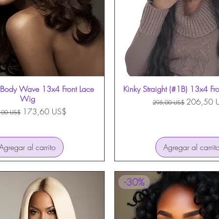
 Body Wave 13x4 Front Lace
Vista rápida
Kinky Straight (#1B) 13x4 Fr
Vista rápida
Wig
Precio
Precio de 
206,50 
295,00 US$
cio
Precio de oferta
173,60 US$
,00 US$
Agregar al carrito
Agregar al carrit
-30%