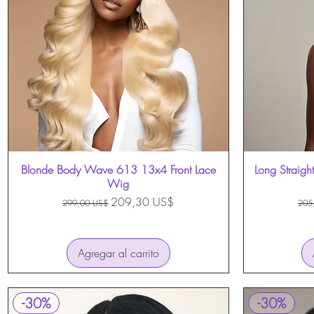
Blonde Body Wave 613 13x4 Front Lace
Vista rápida
Long Straigh
Wig
Precio
Precio de oferta
Pre
209,30 US$
299,00 US$
205
Agregar al carrito
-30%
-30%