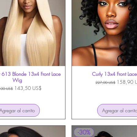
t 613 Blonde 13x4 Front Lace
Vista rápida
Curly 13x4 Front Lac
Vista rápida
Wig
Precio
Precio de 
158,90 
227,00 US$
cio
Precio de oferta
143,50 US$
,00 US$
Agregar al carrito
Agregar al carrit
-30%