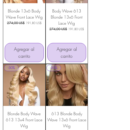
Blonde 13x6 Body
Body Wave 613
Wave Front Lace Wig
Blonde 13x6 Front
Lace Wig
Precio
274,00 US$
Precio de oferta
191,80 US$
Precio
274,00 US$
Precio de oferta
191,80 US$
Agregar al
Agregar al
carrito
carrito
-30%
-30%
Blonde Body Wave
613 Blonde Body
613 13x4 Front Lace
Wave 13x6 Front Lace
Wig
Wig