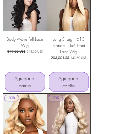
Body Wave Full Lace
Long Straight 613
Wig
Blonde 13x4 Front
Lace Wig
Precio
349,00 US$
Precio de oferta
244,30 US$
Precio
205,00 US$
Precio de oferta
143,50 US$
Agregar al
Agregar al
carrito
carrito
-30%
-30%