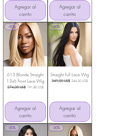
Agregar al
Agregar al
carrito
carrito
-30%
-30%
613 Blonde Straight
Straight Full Lace Wig
13x6 Front Lace Wig
Precio
349,00 US$
Precio de oferta
244,30 US$
Precio
274,00 US$
Precio de oferta
191,80 US$
Agregar al
Agregar al
carrito
carrito
-30%
-30%