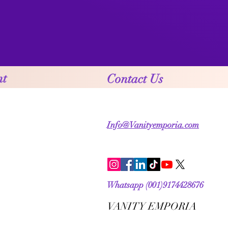
nt
Contact Us
Info@Vanityemporia.com
Whatsapp (001)9174428676
VANITY EMPORIA
VANITY EMPORIA