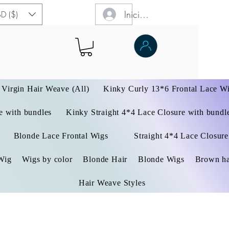
Iniciar sesión
D ($)
Virgin Hair Weave (All)
Kinky Curly 13*6 Frontal Lace W
 with bundles
Kinky Straight 4*4 Lace Closure with bundl
Blonde Lace Frontal Wigs
Straight 4*4 Lace Closure
Wig
Wigs by color
Blonde Hair
Blonde Wigs
Brown ha
Hair Weave Styles