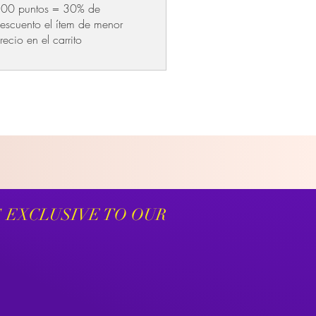
00 puntos = 30% de
escuento el ítem de menor
recio en el carrito
S EXCLUSIVE TO OUR