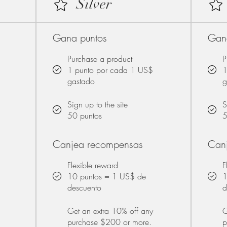
Silver
Gana puntos
Gan
Purchase a product
P
1 punto por cada 1 US$
1
gastado
g
Sign up to the site
S
50 puntos
5
Canjea recompensas
Can
Flexible reward
F
10 puntos = 1 US$ de
1
descuento
d
Get an extra 10% off any
G
purchase $200 or more.
p