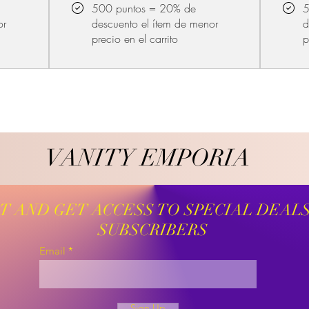
500 puntos = 20% de
5
or
descuento el ítem de menor
d
precio en el carrito
p
VANITY EMPORIA
VANITY EMPORIA
ST AND GET ACCESS TO SPECIAL DEAL
SUBSCRIBERS
Email
Sign Up