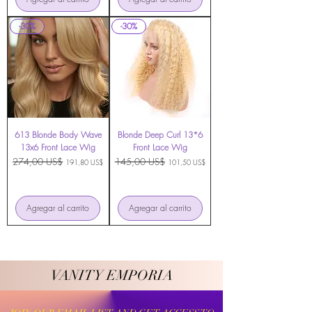
-30%
-30%
613 Blonde Body Wave
Blonde Deep Curl 13*6
13x6 Front Lace Wig
Front Lace Wig
Precio
274,00 US$
Precio de oferta
Precio
145,00 US$
Precio de oferta
191,80 US$
101,50 US$
Agregar al carrito
Agregar al carrito
VANITY EMPORIA
VANITY EMPORIA