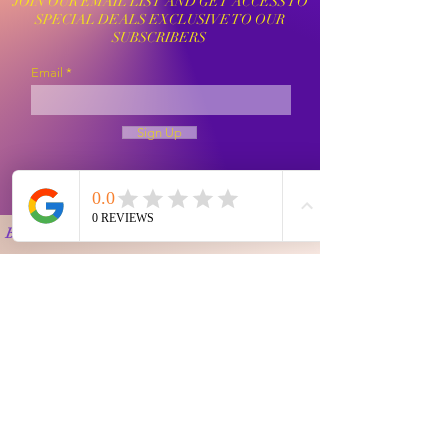
JOIN OUR EMAIL LIST AND GET ACCESS TO
SPECIAL DEALS EXCLUSIVE TO OUR
SUBSCRIBERS
Email
Sign Up
Buyer Instruction
Information
My Account
Terms and
Faqs
Track Order
Conditions
Exhange Policy
Leave a Review
Shipping &
Return Policy
Delivery
Contact Us
Privacy Policy
Info@Vanityemporia.com
Payment