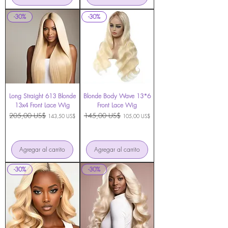
-30%
-30%
Long Straight 613 Blonde
Blonde Body Wave 13*6
13x4 Front Lace Wig
Front Lace Wig
Precio
205,00 US$
Precio de oferta
Precio
145,00 US$
Precio de oferta
143,50 US$
105,00 US$
Agregar al carrito
Agregar al carrito
-30%
-30%