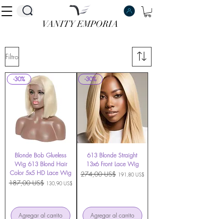
VANITY EMPORIA
VANITY EMPORIA
Filtro
-30%
-30%
Blonde Bob Glueless
613 Blonde Straight
Wig 613 Blond Hair
13x6 Front Lace Wig
Color 5x5 HD Lace Wig
Precio
274,00 US$
Precio de oferta
191,80 US$
Precio
187,00 US$
Precio de oferta
130,90 US$
Agregar al carrito
Agregar al carrito