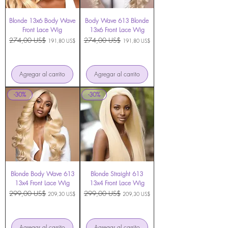
Blonde 13x6 Body Wave
Body Wave 613 Blonde
Front Lace Wig
13x6 Front Lace Wig
Precio
274,00 US$
Precio de oferta
Precio
274,00 US$
Precio de oferta
191,80 US$
191,80 US$
Agregar al carrito
Agregar al carrito
-30%
-30%
Blonde Body Wave 613
Blonde Straight 613
13x4 Front Lace Wig
13x4 Front Lace Wig
Precio
299,00 US$
Precio de oferta
Precio
299,00 US$
Precio de oferta
209,30 US$
209,30 US$
Agregar al carrito
Agregar al carrito